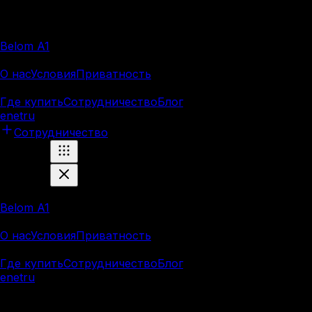
Продукция
Belom A1
Компания
О нас
Условия
Приватность
Ресурсы
Где купить
Сотрудничество
Блог
en
et
ru
Сотрудничество
Продукция
Belom A1
Компания
О нас
Условия
Приватность
Ресурсы
Где купить
Сотрудничество
Блог
en
et
ru
Marnei OÜ