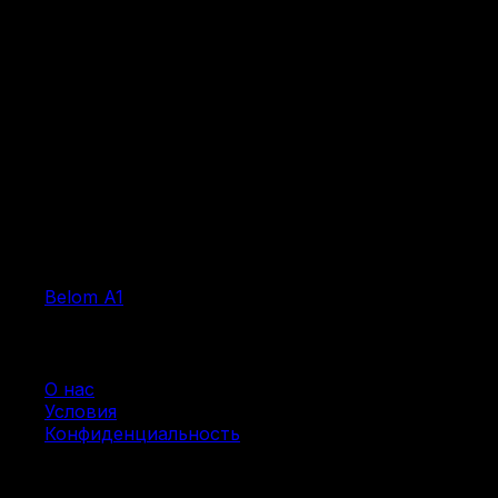
Продукция
Belom A1
Компания
О нас
Условия
Конфиденциальность
Ресурсы