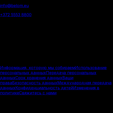
info@belom.eu
+372 5553 8800
© 2025 Belom - All rights reserved
Политика
конфиденциальности.
Узнайте, как Belom собирает, использует и защищает
ваши данные.
Информация, которую мы собираем
Использование
персональных данных
Передача персональных
данных
Срок хранения данных
Ваши
права
Безопасность данных
Международная передача
данных
Конфиденциальность детей
Изменения в
политике
Свяжитесь с нами
Информация, которую мы собираем