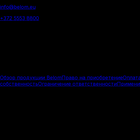
info@belom.eu
+372 5553 8800
© 2025 Belom - All rights reserved
Terms &
Conditions.
Learn about the terms and conditions of our products and 
Обзор продукции Belom
Право на приобретение
Оплат
собственность
Ограничение ответственности
Примени
Обзор продукции Belom
Belom - бренд Marnei OÜ, эстонской компании, спе
товары, такие как Belom A1 и совместимые фильтры,
Программное обеспечение и цифровые услуги не пре
Право на приобретение