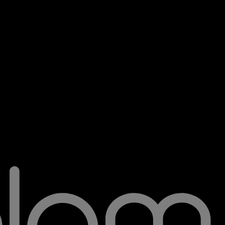
тельной юрисдикции судов Эстонии.
а публикации. Продолжая использовать сервис, вы