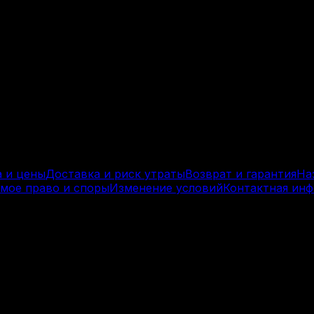
services.
а и цены
Доставка и риск утраты
Возврат и гарантия
На
мое право и споры
Изменение условий
Контактная ин
циализирующейся на производстве высокопроизводит
 предназначенные в первую очередь для профессионал
доставляются.