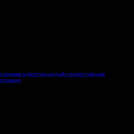
значение и безопасность
Интеллектуальная
формация
ельных маникюрных вытяжек. Мы продаём физические
ьного применения салонами и мастерами.