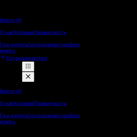
Продукция
Belom A1
Компания
О нас
Условия
Приватность
Ресурсы
Где купить
Сотрудничество
Блог
en
et
ru
Сотрудничество
Продукция
Belom A1
Компания
О нас
Условия
Приватность
Ресурсы
Где купить
Сотрудничество
Блог
en
et
ru
Marnei OÜ