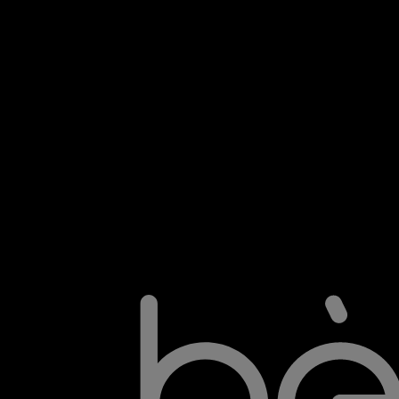
 товара.
 Эстонской Республики. Все споры подлежат исключи
ия публикуются на сайте и вступают в силу с момент
.eu Сайт: www.belom.eu Юр. адрес: (будет обновлён)